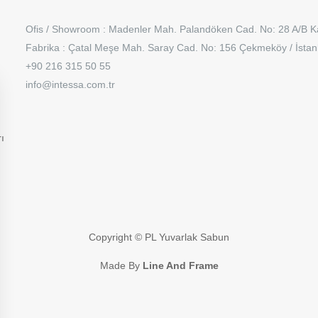
Ofis / Showroom : Madenler Mah. Palandöken Cad. No: 28 A/B K
Fabrika : Çatal Meşe Mah. Saray Cad. No: 156 Çekmeköy / İsta
+90 216 315 50 55
info@intessa.com.tr
ı
Copyright © PL Yuvarlak Sabun
Made By
Line And Frame