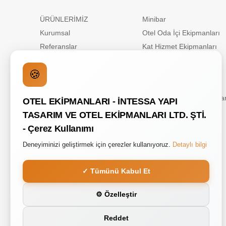
ÜRÜNLERİMİZ
Minibar
Kurumsal
Otel Oda İçi Ekipmanları
Referanslar
Kat Hizmet Ekipmanları
Blog
Paslanmaz Islak Hacim
Ekipmanları
🍪
Kataloglar
Banyo Aksesuarları
İLETİŞİM
Yiyecek İçecek Ekipmanlar
OTEL EKİPMANLARI - İNTESSA YAPI
Buklet Ürünler
TASARIM VE OTEL EKİPMANLARI LTD. ŞTİ.
- Çerez Kullanımı
Deneyiminizi geliştirmek için çerezler kullanıyoruz.
Detaylı bilgi
✓ Tümünü Kabul Et
⚙ Özelleştir
Reddet