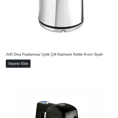
JVD Diva Paslanmaz Çelik Çift Katmanlı Kettle Krom
Siyah
JVD Diva Paslanmaz Çelik Çift Katmanlı Kettle Krom Siyah
Sepete Ekle