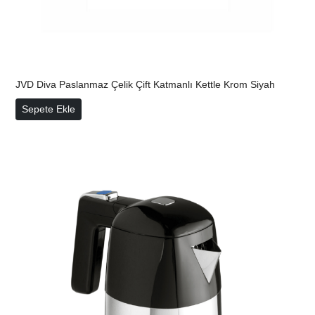
JVD Diva Paslanmaz Çelik Çift Katmanlı Kettle Krom
Siyah
JVD Diva Paslanmaz Çelik Çift Katmanlı Kettle Krom Siyah
Sepete Ekle