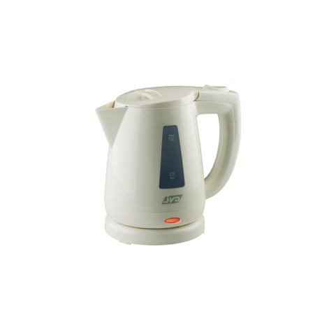
JVD Zenith Otel Tipi Kettle Su Isıtıcı 0,8 ml. Krem