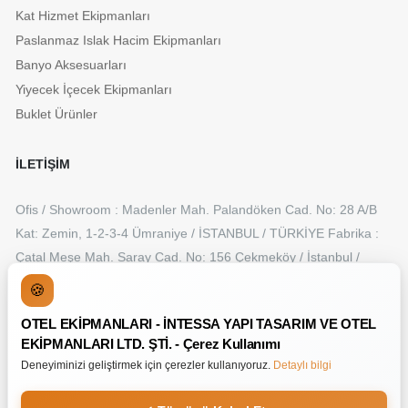
Kat Hizmet Ekipmanları
Paslanmaz Islak Hacim Ekipmanları
Banyo Aksesuarları
Yiyecek İçecek Ekipmanları
Buklet Ürünler
İLETİŞİM
Ofis / Showroom : Madenler Mah. Palandöken Cad. No: 28 A/B
Kat: Zemin, 1-2-3-4 Ümraniye / İSTANBUL / TÜRKİYE Fabrika :
Çatal Meşe Mah. Saray Cad. No: 156 Çekmeköy / İstanbul /
TÜRKİYE
🍪
+90 216 315 50 55
OTEL EKİPMANLARI - İNTESSA YAPI TASARIM VE OTEL
info@intessa.com.tr
EKİPMANLARI LTD. ŞTİ. - Çerez Kullanımı
Deneyiminizi geliştirmek için çerezler kullanıyoruz.
Detaylı bilgi