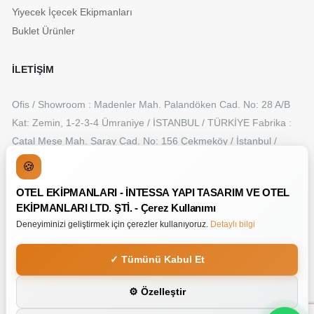
Yiyecek İçecek Ekipmanları
Buklet Ürünler
İLETİŞİM
Ofis / Showroom : Madenler Mah. Palandöken Cad. No: 28 A/B
Kat: Zemin, 1-2-3-4 Ümraniye / İSTANBUL / TÜRKİYE Fabrika :
Çatal Meşe Mah. Saray Cad. No: 156 Çekmeköy / İstanbul /
TÜRKİYE
🍪
+90 216 315 50 55
OTEL EKİPMANLARI - İNTESSA YAPI TASARIM VE OTEL
info@intessa.com.tr
EKİPMANLARI LTD. ŞTİ. - Çerez Kullanımı
Deneyiminizi geliştirmek için çerezler kullanıyoruz.
Detaylı bilgi
✓ Tümünü Kabul Et
Copyright © Kahve Makinaları
⚙ Özelleştir
Made By
Line And Frame