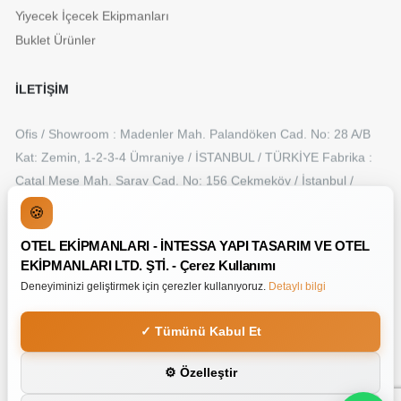
Yiyecek İçecek Ekipmanları
Buklet Ürünler
İLETİŞİM
Ofis / Showroom : Madenler Mah. Palandöken Cad. No: 28 A/B
Kat: Zemin, 1-2-3-4 Ümraniye / İSTANBUL / TÜRKİYE Fabrika :
Çatal Meşe Mah. Saray Cad. No: 156 Çekmeköy / İstanbul /
TÜRKİYE
🍪
+90 216 315 50 55
OTEL EKİPMANLARI - İNTESSA YAPI TASARIM VE OTEL
info@intessa.com.tr
EKİPMANLARI LTD. ŞTİ. - Çerez Kullanımı
Deneyiminizi geliştirmek için çerezler kullanıyoruz.
Detaylı bilgi
✓ Tümünü Kabul Et
Copyright © Otel Tv
⚙ Özelleştir
Made By
Line And Frame