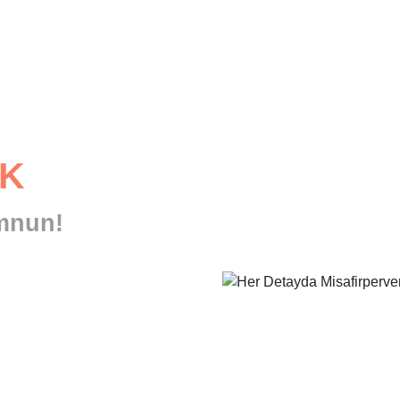
IK
emnun!