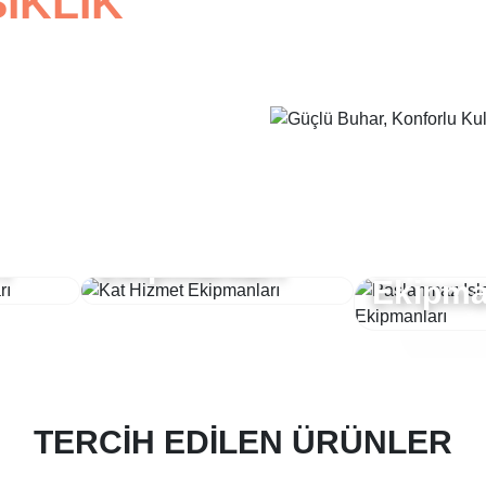
ŞIKLIK
Pasla
i
Kat Hizmet
Islak 
ı
Ekipmanları
Ekipma
TERCİH EDİLEN ÜRÜNLER