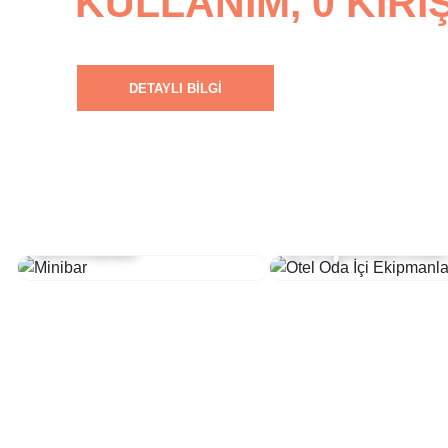
KULLANIM, 0 KIRI
DETAYLI BILGI
Otel Oda İç
Minibar
Ekipmanlar