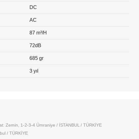
DC
AC
87 m³/H
72dB
685 gr
3 yıl
at: Zemin, 1-2-3-4 Ümraniye / İSTANBUL / TÜRKİYE
nbul / TÜRKİYE