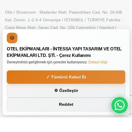
Ofis / Showroom : Madenler Mah. Palandöken Cad. No: 28 A/B
Kat: Zemin, 1-2-3-4 Ümraniye / İSTANBUL / TÜRKİYE Fabrika :
Çatal Meşe Mah. Saray Cad. No: 156 Çekmeköy / İstanbul /
TÜRKİYE
🍪
+90 216 315 50 55
OTEL EKİPMANLARI - İNTESSA YAPI TASARIM VE OTEL
info@intessa.com.tr
EKİPMANLARI LTD. ŞTİ. - Çerez Kullanımı
Deneyiminizi geliştirmek için çerezler kullanıyoruz.
Detaylı bilgi
✓ Tümünü Kabul Et
Copyright © JVD Alteo Saç Kurutma Makinesi - Şık Tasarım
⚙ Özelleştir
Made By
Line And Frame
Reddet