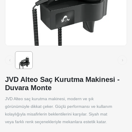
‹
›
JVD Alteo Saç Kurutma Makinesi -
Duvara Monte
JVD Alteo saç kurutma makinesi, modern ve şık
görünümüyle dikkat çeker. Güçlü performansı ve kullanım
kolaylığıyla misafirlerin beklentilerini karşılar. Siyah mat
veya farklı renk seçenekleriyle mekanlara estetik katar.