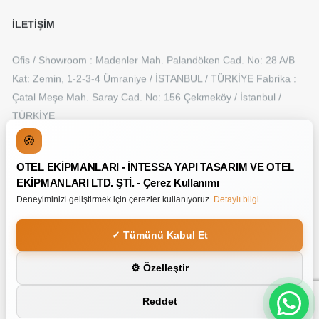
İLETİŞİM
Ofis / Showroom : Madenler Mah. Palandöken Cad. No: 28 A/B
Kat: Zemin, 1-2-3-4 Ümraniye / İSTANBUL / TÜRKİYE Fabrika :
Çatal Meşe Mah. Saray Cad. No: 156 Çekmeköy / İstanbul /
TÜRKİYE
+90 216 315 50 55
🍪
web@intessa.com.tr
OTEL EKİPMANLARI - İNTESSA YAPI TASARIM VE OTEL
EKİPMANLARI LTD. ŞTİ. - Çerez Kullanımı
Deneyiminizi geliştirmek için çerezler kullanıyoruz.
Detaylı bilgi
✓ Tümünü Kabul Et
Copyright © JVD Alteo Saç Kurutma Makinesi - Siyah Mat
Tasarım
⚙ Özelleştir
Made By
Line And Frame
Reddet